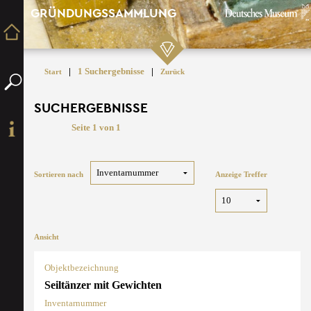
GRÜNDUNGSSAMMLUNG
|
1 Suchergebnisse
|
Start
Zurück
SUCHERGEBNISSE
Seite 1 von 1
Sortieren nach
Anzeige Treffer
Ansicht
Objektbezeichnung
Seiltänzer mit Gewichten
Inventarnummer