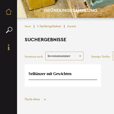
GRÜNDUNGSSAMMLUNG
|
1 Suchergebnisse
|
Start
Zurück
SUCHERGEBNISSE
Sortieren nach
Anzeige Treffer
Seiltänzer mit Gewichten
Nach oben