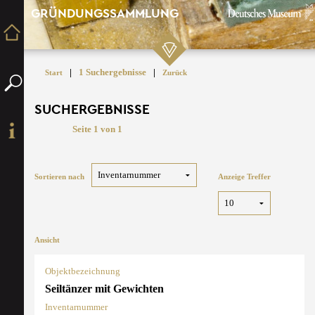
GRÜNDUNGSSAMMLUNG
|
1 Suchergebnisse
|
Start
Zurück
SUCHERGEBNISSE
Seite 1 von 1
Sortieren nach
Anzeige Treffer
Ansicht
Objektbezeichnung
Seiltänzer mit Gewichten
Inventarnummer