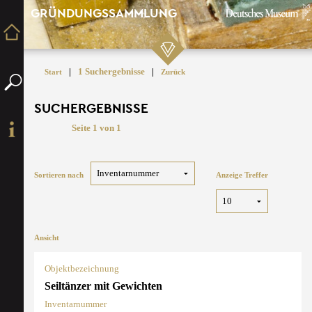
GRÜNDUNGSSAMMLUNG
|
1 Suchergebnisse
|
Start
Zurück
SUCHERGEBNISSE
Seite 1 von 1
Sortieren nach
Anzeige Treffer
Ansicht
Objektbezeichnung
Seiltänzer mit Gewichten
Inventarnummer