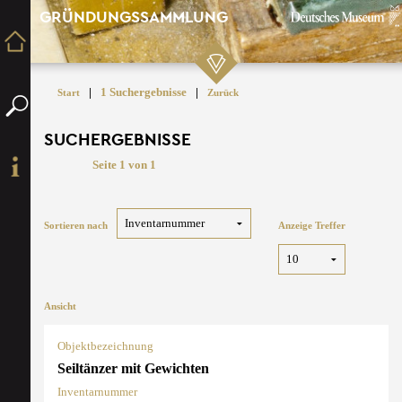
GRÜNDUNGSSAMMLUNG
|
1 Suchergebnisse
|
Start
Zurück
SUCHERGEBNISSE
Seite 1 von 1
Sortieren nach
Anzeige Treffer
Ansicht
Objektbezeichnung
Seiltänzer mit Gewichten
Inventarnummer