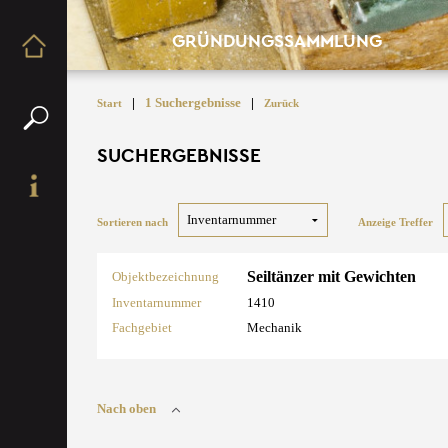
GRÜNDUNGSSAMMLUNG
|
1 Suchergebnisse
|
Start
Zurück
SUCHERGEBNISSE
Sortieren nach
Anzeige Treffer
Seiltänzer mit Gewichten
Objektbezeichnung
Inventarnummer
1410
Fachgebiet
Mechanik
Nach oben