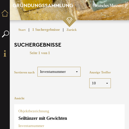
GRÜNDUNGSSAMMLUNG
|
1 Suchergebnisse
|
Start
Zurück
SUCHERGEBNISSE
Seite 1 von 1
Sortieren nach
Anzeige Treffer
Ansicht
Objektbezeichnung
Seiltänzer mit Gewichten
Inventarnummer