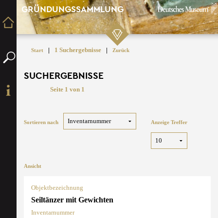
GRÜNDUNGSSAMMLUNG
|
1 Suchergebnisse
|
Start
Zurück
SUCHERGEBNISSE
Seite 1 von 1
Sortieren nach
Anzeige Treffer
Ansicht
Objektbezeichnung
Seiltänzer mit Gewichten
Inventarnummer