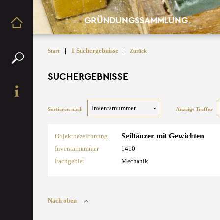
GRÜNDUNGSSAMMLUNG
|
1 Suchergebnisse
|
Start
Zurück
SUCHERGEBNISSE
Sortieren nach
Anzeige Treffer
Seiltänzer mit Gewichten
Objektbezeichnung
Inventarnummer
1410
Fachgebiet
Mechanik
Nach oben