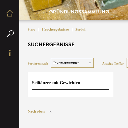
GRÜNDUNGSSAMMLUNG
|
1 Suchergebnisse
|
Start
Zurück
SUCHERGEBNISSE
Sortieren nach
Anzeige Treffer
Seiltänzer mit Gewichten
Nach oben