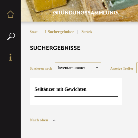
GRÜNDUNGSSAMMLUNG
|
1 Suchergebnisse
|
Start
Zurück
SUCHERGEBNISSE
Sortieren nach
Anzeige Treffer
Seiltänzer mit Gewichten
Nach oben