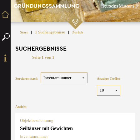
GRÜNDUNGSSAMMLUNG
|
1 Suchergebnisse
|
Start
Zurück
SUCHERGEBNISSE
Seite 1 von 1
Sortieren nach
Anzeige Treffer
Ansicht
Objektbezeichnung
Seiltänzer mit Gewichten
Inventarnummer