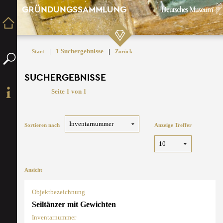
GRÜNDUNGSSAMMLUNG
|
1 Suchergebnisse
|
Start
Zurück
SUCHERGEBNISSE
Seite 1 von 1
Sortieren nach
Anzeige Treffer
Ansicht
Objektbezeichnung
Seiltänzer mit Gewichten
Inventarnummer