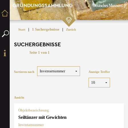
GRÜNDUNGSSAMMLUNG
|
1 Suchergebnisse
|
Start
Zurück
SUCHERGEBNISSE
Seite 1 von 1
Sortieren nach
Anzeige Treffer
Ansicht
Objektbezeichnung
Seiltänzer mit Gewichten
Inventarnummer