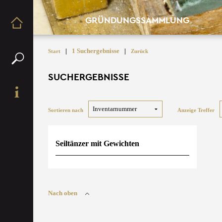
GRÜNDUNGSSAMMLUNG
|
1 Suchergebnisse
|
Start
Zurück
SUCHERGEBNISSE
Sortieren nach
Anzeige Treffer
Seiltänzer mit Gewichten
Nach oben