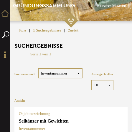
GRÜNDUNGSSAMMLUNG
|
1 Suchergebnisse
|
Start
Zurück
SUCHERGEBNISSE
Seite 1 von 1
Sortieren nach
Anzeige Treffer
Ansicht
Objektbezeichnung
Seiltänzer mit Gewichten
Inventarnummer