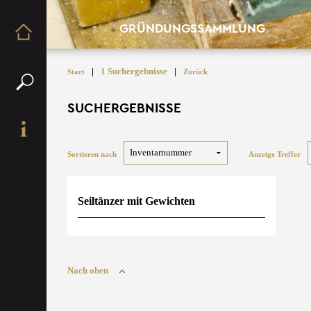
GRÜNDUNGSSAMMLUNG
|
1 Suchergebnisse
|
Start
Zurück
SUCHERGEBNISSE
Sortieren nach
Anzeige Treffer
Seiltänzer mit Gewichten
Nach oben