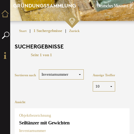
GRÜNDUNGSSAMMLUNG
|
1 Suchergebnisse
|
Start
Zurück
SUCHERGEBNISSE
Seite 1 von 1
Sortieren nach
Anzeige Treffer
Ansicht
Objektbezeichnung
Seiltänzer mit Gewichten
Inventarnummer