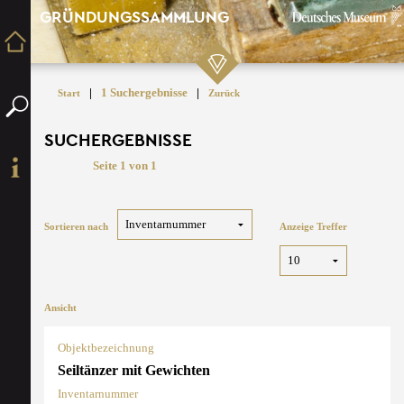
GRÜNDUNGSSAMMLUNG
|
1 Suchergebnisse
|
Start
Zurück
SUCHERGEBNISSE
Seite 1 von 1
Sortieren nach
Anzeige Treffer
Ansicht
Objektbezeichnung
Seiltänzer mit Gewichten
Inventarnummer