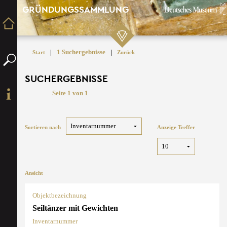
GRÜNDUNGSSAMMLUNG
|
1 Suchergebnisse
|
Start
Zurück
SUCHERGEBNISSE
Seite 1 von 1
Sortieren nach
Anzeige Treffer
Ansicht
Objektbezeichnung
Seiltänzer mit Gewichten
Inventarnummer