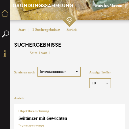
GRÜNDUNGSSAMMLUNG
|
1 Suchergebnisse
|
Start
Zurück
SUCHERGEBNISSE
Seite 1 von 1
Sortieren nach
Anzeige Treffer
Ansicht
Objektbezeichnung
Seiltänzer mit Gewichten
Inventarnummer