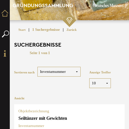
GRÜNDUNGSSAMMLUNG
|
1 Suchergebnisse
|
Start
Zurück
SUCHERGEBNISSE
Seite 1 von 1
Sortieren nach
Anzeige Treffer
Ansicht
Objektbezeichnung
Seiltänzer mit Gewichten
Inventarnummer