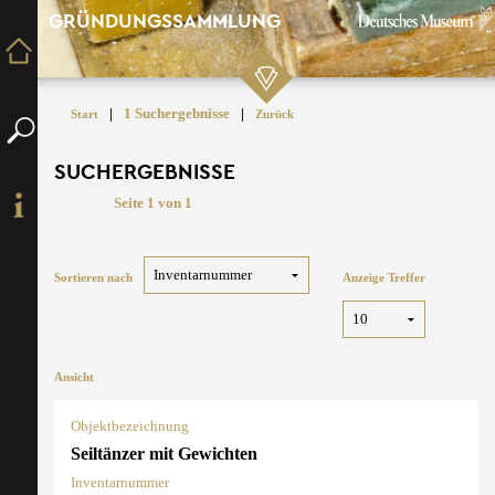
GRÜNDUNGSSAMMLUNG
|
1 Suchergebnisse
|
Start
Zurück
SUCHERGEBNISSE
Seite 1 von 1
Sortieren nach
Anzeige Treffer
Ansicht
Objektbezeichnung
Seiltänzer mit Gewichten
Inventarnummer