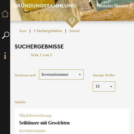
GRÜNDUNGSSAMMLUNG
|
1 Suchergebnisse
|
Start
Zurück
SUCHERGEBNISSE
Seite 1 von 1
Sortieren nach
Anzeige Treffer
Ansicht
Objektbezeichnung
Seiltänzer mit Gewichten
Inventarnummer