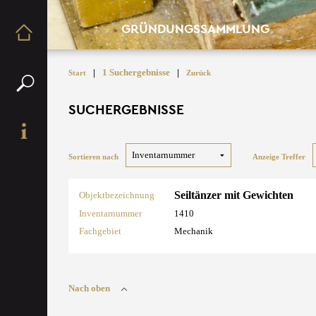
GRÜNDUNGSSAMMLUNG
|
1 Suchergebnisse
|
Start
Zurück
SUCHERGEBNISSE
Sortieren nach
Anzeige Treffer
Seiltänzer mit Gewichten
Objektbezeichnung
Inventarnummer
1410
Fachgebiet
Mechanik
Nach oben