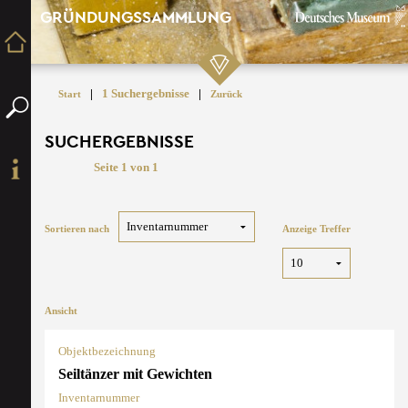
GRÜNDUNGSSAMMLUNG
|
1 Suchergebnisse
|
Start
Zurück
SUCHERGEBNISSE
Seite 1 von 1
Sortieren nach
Anzeige Treffer
Ansicht
Objektbezeichnung
Seiltänzer mit Gewichten
Inventarnummer