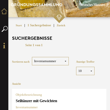
GRÜNDUNGSSAMMLUNG
|
1 Suchergebnisse
|
Start
Zurück
SUCHERGEBNISSE
Seite 1 von 1
Sortieren nach
Anzeige Treffer
Ansicht
Objektbezeichnung
Seiltänzer mit Gewichten
Inventarnummer