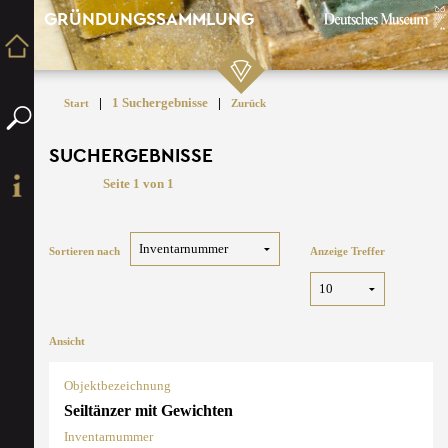
GRÜNDUNGSSAMMLUNG
|
1 Suchergebnisse
|
Start
Zurück
SUCHERGEBNISSE
Seite 1 von 1
Sortieren nach
Anzeige Treffer
Ansicht
Objektbezeichnung
Seiltänzer mit Gewichten
Inventarnummer