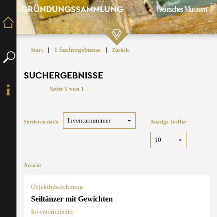
GRÜNDUNGSSAMMLUNG
|
1 Suchergebnisse
|
Start
Zurück
SUCHERGEBNISSE
Seite 1 von 1
Sortieren nach
Anzeige Treffer
Ansicht
Objektbezeichnung
Seiltänzer mit Gewichten
Inventarnummer