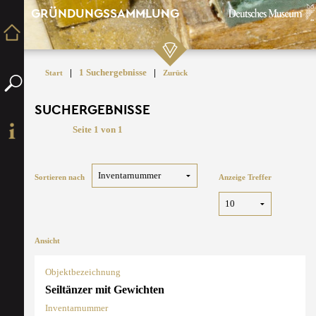
GRÜNDUNGSSAMMLUNG
|
1 Suchergebnisse
|
Start
Zurück
SUCHERGEBNISSE
Seite 1 von 1
Sortieren nach
Anzeige Treffer
Ansicht
Objektbezeichnung
Seiltänzer mit Gewichten
Inventarnummer