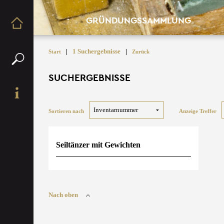
GRÜNDUNGSSAMMLUNG
|
1 Suchergebnisse
|
Start
Zurück
SUCHERGEBNISSE
Sortieren nach
Anzeige Treffer
Seiltänzer mit Gewichten
Nach oben