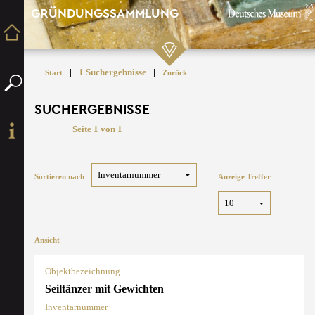
GRÜNDUNGSSAMMLUNG
|
1 Suchergebnisse
|
Start
Zurück
SUCHERGEBNISSE
Seite 1 von 1
Sortieren nach
Anzeige Treffer
Ansicht
Objektbezeichnung
Seiltänzer mit Gewichten
Inventarnummer