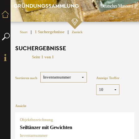
GRÜNDUNGSSAMMLUNG
|
1 Suchergebnisse
|
Start
Zurück
SUCHERGEBNISSE
Seite 1 von 1
Sortieren nach
Anzeige Treffer
Ansicht
Objektbezeichnung
Seiltänzer mit Gewichten
Inventarnummer