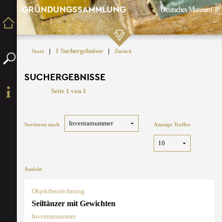
GRÜNDUNGSSAMMLUNG
|
1 Suchergebnisse
|
Start
Zurück
SUCHERGEBNISSE
Seite 1 von 1
Sortieren nach
Anzeige Treffer
Ansicht
Objektbezeichnung
Seiltänzer mit Gewichten
Inventarnummer