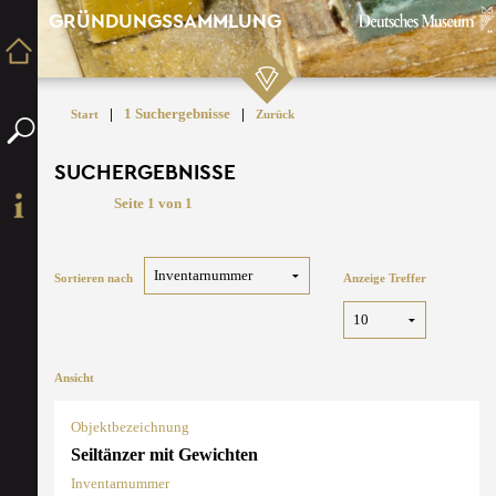
GRÜNDUNGSSAMMLUNG
|
1 Suchergebnisse
|
Start
Zurück
SUCHERGEBNISSE
Seite 1 von 1
Sortieren nach
Anzeige Treffer
Ansicht
Objektbezeichnung
Seiltänzer mit Gewichten
Inventarnummer