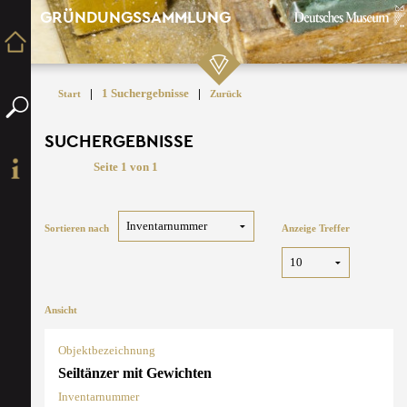
GRÜNDUNGSSAMMLUNG
|
1 Suchergebnisse
|
Start
Zurück
SUCHERGEBNISSE
Seite 1 von 1
Sortieren nach
Anzeige Treffer
Ansicht
Objektbezeichnung
Seiltänzer mit Gewichten
Inventarnummer