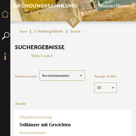
GRÜNDUNGSSAMMLUNG
|
1 Suchergebnisse
|
Start
Zurück
SUCHERGEBNISSE
Seite 1 von 1
Sortieren nach
Anzeige Treffer
Ansicht
Objektbezeichnung
Seiltänzer mit Gewichten
Inventarnummer