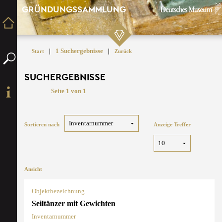
GRÜNDUNGSSAMMLUNG
|
1 Suchergebnisse
|
Start
Zurück
SUCHERGEBNISSE
Seite 1 von 1
Sortieren nach
Anzeige Treffer
Ansicht
Objektbezeichnung
Seiltänzer mit Gewichten
Inventarnummer