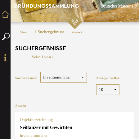
GRÜNDUNGSSAMMLUNG
|
1 Suchergebnisse
|
Start
Zurück
SUCHERGEBNISSE
Seite 1 von 1
Sortieren nach
Anzeige Treffer
Ansicht
Objektbezeichnung
Seiltänzer mit Gewichten
Inventarnummer