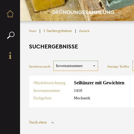
GRÜNDUNGSSAMMLUNG
|
1 Suchergebnisse
|
Start
Zurück
SUCHERGEBNISSE
Sortieren nach
Anzeige Treffer
Seiltänzer mit Gewichten
Objektbezeichnung
Inventarnummer
1410
Fachgebiet
Mechanik
Nach oben