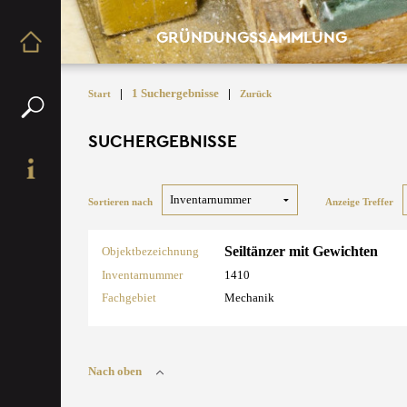
GRÜNDUNGSSAMMLUNG
|
1 Suchergebnisse
|
Start
Zurück
SUCHERGEBNISSE
Sortieren nach
Anzeige Treffer
Seiltänzer mit Gewichten
Objektbezeichnung
Inventarnummer
1410
Fachgebiet
Mechanik
Nach oben