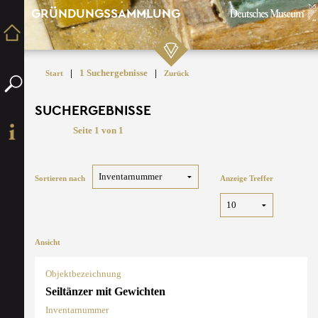
GRÜNDUNGSSAMMLUNG
|
1 Suchergebnisse
|
Start
Zurück
SUCHERGEBNISSE
Seite 1 von 1
Sortieren nach
Anzeige Treffer
Ansicht
Objektbezeichnung
Seiltänzer mit Gewichten
Inventarnummer