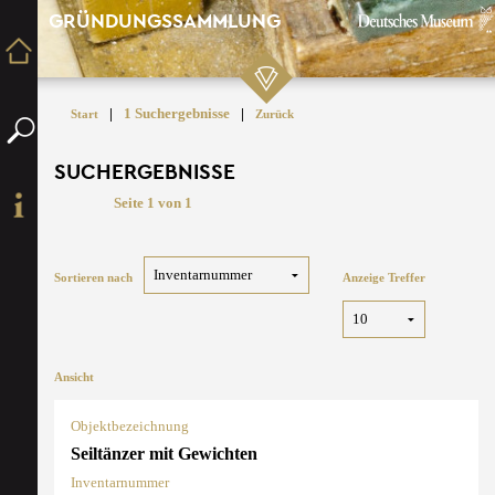
GRÜNDUNGSSAMMLUNG
|
1 Suchergebnisse
|
Start
Zurück
SUCHERGEBNISSE
Seite 1 von 1
Sortieren nach
Anzeige Treffer
Ansicht
Objektbezeichnung
Seiltänzer mit Gewichten
Inventarnummer