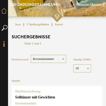
GRÜNDUNGSSAMMLUNG
|
1 Suchergebnisse
|
Start
Zurück
SUCHERGEBNISSE
Seite 1 von 1
Sortieren nach
Anzeige Treffer
Ansicht
Objektbezeichnung
Seiltänzer mit Gewichten
Inventarnummer