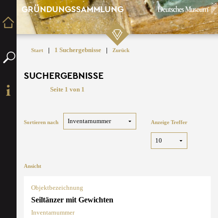
GRÜNDUNGSSAMMLUNG
|
1 Suchergebnisse
|
Start
Zurück
SUCHERGEBNISSE
Seite 1 von 1
Sortieren nach
Anzeige Treffer
Ansicht
Objektbezeichnung
Seiltänzer mit Gewichten
Inventarnummer