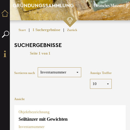
GRÜNDUNGSSAMMLUNG
|
1 Suchergebnisse
|
Start
Zurück
SUCHERGEBNISSE
Seite 1 von 1
Sortieren nach
Anzeige Treffer
Ansicht
Objektbezeichnung
Seiltänzer mit Gewichten
Inventarnummer