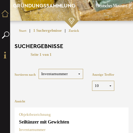
GRÜNDUNGSSAMMLUNG
|
1 Suchergebnisse
|
Start
Zurück
SUCHERGEBNISSE
Seite 1 von 1
Sortieren nach
Anzeige Treffer
Ansicht
Objektbezeichnung
Seiltänzer mit Gewichten
Inventarnummer