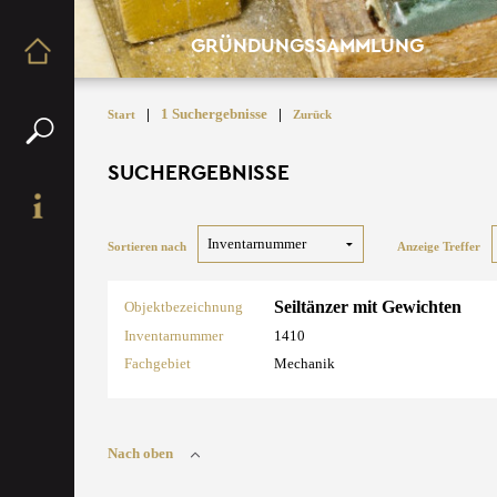
GRÜNDUNGSSAMMLUNG
|
1 Suchergebnisse
|
Start
Zurück
SUCHERGEBNISSE
Sortieren nach
Anzeige Treffer
Seiltänzer mit Gewichten
Objektbezeichnung
Inventarnummer
1410
Fachgebiet
Mechanik
Nach oben