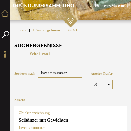
GRÜNDUNGSSAMMLUNG
|
1 Suchergebnisse
|
Start
Zurück
SUCHERGEBNISSE
Seite 1 von 1
Sortieren nach
Anzeige Treffer
Ansicht
Objektbezeichnung
Seiltänzer mit Gewichten
Inventarnummer