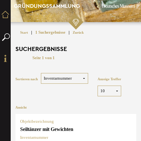
GRÜNDUNGSSAMMLUNG
|
1 Suchergebnisse
|
Start
Zurück
SUCHERGEBNISSE
Seite 1 von 1
Sortieren nach
Anzeige Treffer
Ansicht
Objektbezeichnung
Seiltänzer mit Gewichten
Inventarnummer